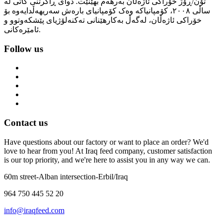
تۆن/ڕۆژ خۆراکی ئاژەڵان بەرهەم بهێنێت. دوای ڕاگرتنی کاتی لە
ساڵی ٢٠٠٨، کۆمپانیاکە وەک کۆمپانیای بارەش سەریهەڵدایەوە بۆ
خۆراکی ئاژەڵان، لەگەڵ بەکارهێنانی تەکنەلۆژیای پێشکەوتوو و
ئامێرەکانی.
Follow us
Contact us
Have questions about our factory or want to place an order? We'd
love to hear from you! At Iraq feed company, customer satisfaction
is our top priority, and we're here to assist you in any way we can.
60m street-Alban intersection-Erbil/Iraq
964 750 445 52 20
info@iraqfeed.com