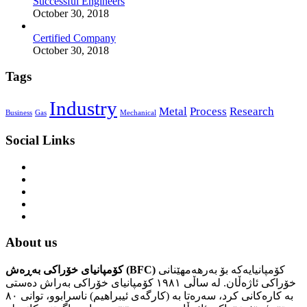
Successful Engineers
October 30, 2018
Certified Company
October 30, 2018
Tags
Industry
Metal
Process
Research
Business
Gas
Mechanical
Social Links
About us
کۆمپانیایەکە بۆ بەرهەمهێنانی
کۆمپانیای خۆراکی بەڕەش (BFC)
خۆراکی ئاژەڵان. لە ساڵی ١٩٨١ کۆمپانیای خۆراکی بەراش دەستی
بە کارەکانی کرد، سەرەتا بە (کارگەی ئیبراهیم) ناسرابوو، توانی ٨٠