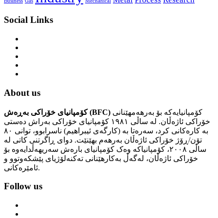
Business
Gas
Mechanical
Social Links
About us
کۆمپانیایەکە بۆ بەرهەمهێنانی
کۆمپانیای خۆراکی بەڕەش (BFC)
خۆراکی ئاژەڵان. لە ساڵی ١٩٨١ کۆمپانیای خۆراکی بەراش دەستی
بە کارەکانی کرد، سەرەتا بە (کارگەی ئیبراهیم) ناسرابوو، توانی ٨٠
تۆن/ڕۆژ خۆراکی ئاژەڵان بەرهەم بهێنێت. دوای ڕاگرتنی کاتی لە
ساڵی ٢٠٠٨، کۆمپانیاکە وەک کۆمپانیای بارەش سەریهەڵدایەوە بۆ
خۆراکی ئاژەڵان، لەگەڵ بەکارهێنانی تەکنەلۆژیای پێشکەوتوو و
ئامێرەکانی.
Follow us